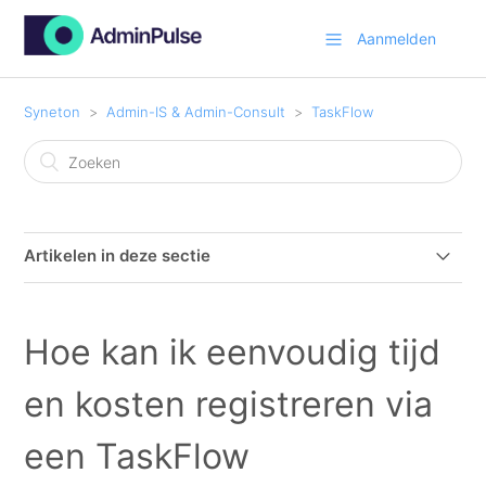
Aanmelden
Syneton
Admin-IS & Admin-Consult
TaskFlow
Artikelen in deze sectie
Hoe kan ik eenvoudig tijd en kosten registreren via een
TaskFlow
Hoe kan ik eenvoudig tijd
TaskFlow inleiding
en kosten registreren via
TaskFlow taken koppelen aan klanten of projecten
een TaskFlow