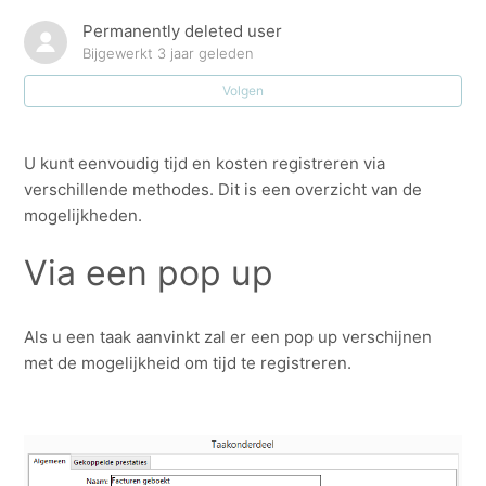
Voorbeelden ontvangstbewijzen.
Permanently deleted user
Bijgewerkt
3 jaar geleden
E-ID: hoe kan ik nagaan aan welke klanten deze taak
Volgen
reeds gelinkt is?
Hoe kan ik een taskflow taak maken + Taskflow
U kunt eenvoudig tijd en kosten registreren via
configuratie: taakdefinities
verschillende methodes. Dit is een overzicht van de
mogelijkheden.
Taken automatisch afvinken en automatisch inlezen
van de ontvangstbewijzen
Via een pop up
Hoe kan ik de vervaldata van de E-ID opvolgen via
taskflow?
Als u een taak aanvinkt zal er een pop up verschijnen
met de mogelijkheid om tijd te registreren.
Hoe kan ik een TaskFlow taak 'personaliseren' voor
bepaalde klanten/projecten?
Welke velden kan ik toevoegen aan mijn TaskFlow