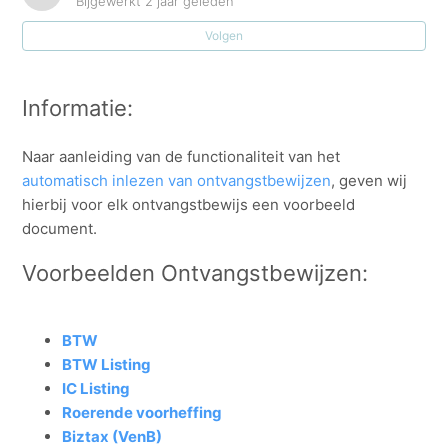
Bijgewerkt
2 jaar geleden
Voorbeelden ontvangstbewijzen.
Volgen
E-ID: hoe kan ik nagaan aan welke klanten deze taak
reeds gelinkt is?
Informatie:
Hoe kan ik een taskflow taak maken + Taskflow
Naar aanleiding van de functionaliteit van het
configuratie: taakdefinities
automatisch inlezen van ontvangstbewijzen
, geven wij
hierbij voor elk ontvangstbewijs een voorbeeld
Taken automatisch afvinken en automatisch inlezen
document.
van de ontvangstbewijzen
Voorbeelden Ontvangstbewijzen:
Hoe kan ik de vervaldata van de E-ID opvolgen via
taskflow?
BTW
Hoe kan ik een TaskFlow taak 'personaliseren' voor
BTW Listing
bepaalde klanten/projecten?
IC Listing
Roerende voorheffing
Welke velden kan ik toevoegen aan mijn TaskFlow
Biztax (VenB)