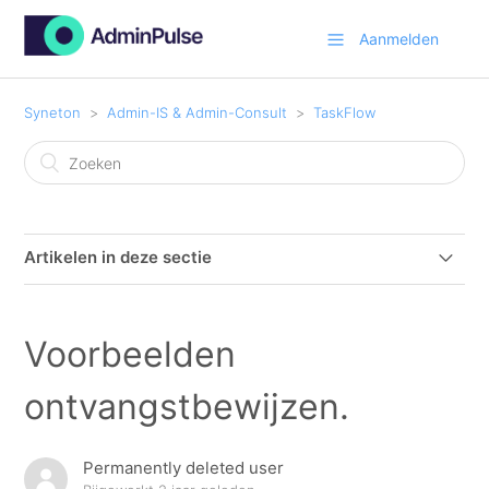
Aanmelden
Syneton
Admin-IS & Admin-Consult
TaskFlow
Artikelen in deze sectie
Hoe kan ik eenvoudig tijd en kosten registreren via een
TaskFlow
Voorbeelden
TaskFlow inleiding
ontvangstbewijzen.
TaskFlow taken koppelen aan klanten of projecten
Permanently deleted user