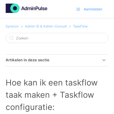
Aanmelden
Syneton
Admin-IS & Admin-Consult
TaskFlow
Artikelen in deze sectie
Hoe kan ik eenvoudig tijd en kosten registreren via een
TaskFlow
Hoe kan ik een taskflow
TaskFlow inleiding
taak maken + Taskflow
TaskFlow taken koppelen aan klanten of projecten
configuratie: