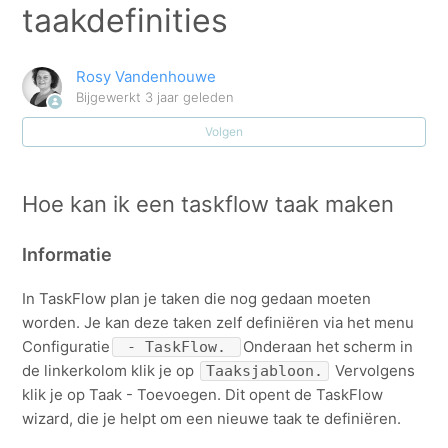
taakdefinities
Voorbeelden ontvangstbewijzen.
E-ID: hoe kan ik nagaan aan welke klanten deze taak
Rosy Vandenhouwe
reeds gelinkt is?
Bijgewerkt
3 jaar geleden
Volgen
Hoe kan ik een taskflow taak maken + Taskflow
configuratie: taakdefinities
Hoe kan ik een taskflow taak maken
Taken automatisch afvinken en automatisch inlezen
van de ontvangstbewijzen
Informatie
Hoe kan ik de vervaldata van de E-ID opvolgen via
In TaskFlow plan je taken die nog gedaan moeten
taskflow?
worden. Je kan deze taken zelf definiëren via het menu
Configuratie
Onderaan het scherm in
- TaskFlow.
Hoe kan ik een TaskFlow taak 'personaliseren' voor
de linkerkolom klik je op
Vervolgens
Taaksjabloon.
bepaalde klanten/projecten?
klik je op Taak - Toevoegen. Dit opent de TaskFlow
wizard, die je helpt om een nieuwe taak te definiëren.
Welke velden kan ik toevoegen aan mijn TaskFlow