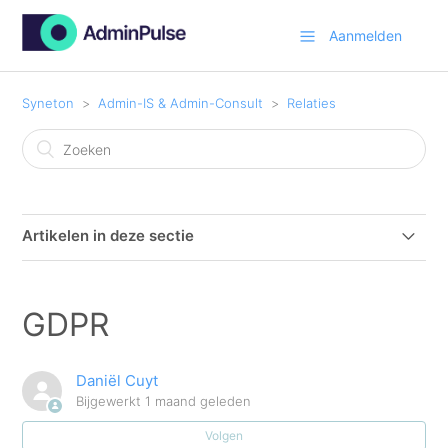
Aanmelden
Syneton
Admin-IS & Admin-Consult
Relaties
Artikelen in deze sectie
CompanyWeb
GDPR
GDPR
Daniël Cuyt
Relaties: Anti-Witwas
Bijgewerkt
1 maand geleden
Volgen
Relaties: hoofdmenu