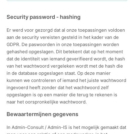
Relaties: tabblad Identificatie
Security password - hashing
Relaties: tabblad Familie
Er werd voor gezorgd dat al onze toepassingen voldoen
aan de security vereisten gesteld in het kader van de
Relatie: tabblad Prive
GDPR. De paswoorden in onze toepassingen worden
gehashed opgeslagen. Dit betekent dat op het moment
dat de identiteit van iemand geverifieerd wordt, de hash
Relaties: tabblad Contacten
van het wachtwoord vergeleken wordt met de hash die
in de database opgeslagen staat. Op deze manier
Relaties: tabblad Adressen
kunnen we controleren of iemand het juiste wachtwoord
ingevoerd heeft zonder dat het wachtwoord zelf
Relaties: tabblad Bank
opgeslagen is op een manier die terug te rekenen is
naar het oorspronkelijke wachtwoord.
Zie meer
Bewaartermijnen gegevens
In Admin-Consult / Admin-IS is het mogelijk gemaakt dat