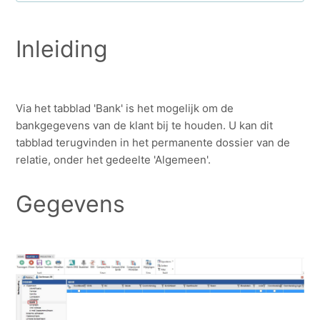
Relaties: tabblad Identificatie
Inleiding
Relaties: tabblad Familie
Relatie: tabblad Prive
Via het tabblad 'Bank' is het mogelijk om de
bankgegevens van de klant bij te houden. U kan dit
Relaties: tabblad Contacten
tabblad terugvinden in het permanente dossier van de
relatie, onder het gedeelte 'Algemeen'.
Relaties: tabblad Adressen
Gegevens
Relaties: tabblad Bank
Zie meer