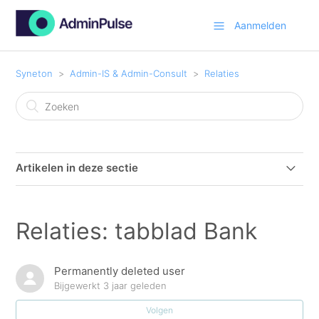
Aanmelden
Syneton
Admin-IS & Admin-Consult
Relaties
Artikelen in deze sectie
CompanyWeb
Relaties: tabblad Bank
GDPR
Permanently deleted user
Relaties: Anti-Witwas
Bijgewerkt
3 jaar geleden
Volgen
Relaties: hoofdmenu