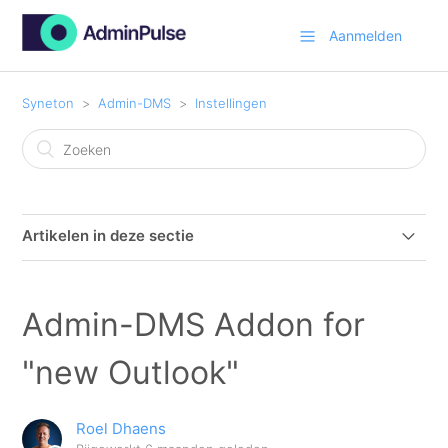
Aanmelden
Syneton
Admin-DMS
Instellingen
Artikelen in deze sectie
Admin-DMS Addon for "new Outlook"
Admin-DMS Addon for
Admin-DMS Addon new Outlook 365 - installatie
"new Outlook"
Admin-DMS office Addon Activeren en Configureren
Roel Dhaens
Hoe kan ik de instellingen van Admin-DMS wijzigen?