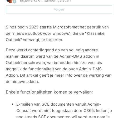
Bijgewerkt
6 maanden geleden
Volgen
Sleutelwoorden koppelen aan categorieën in Admin-
DMS
Sinds begin 2025 startte Microsoft met het gebruik van
Een administrator kan in Admin-DMS instellen welke
de "nieuwe outlook voor windows", die de "Klassieke
gebruiker welke schermen mag zien.
Outlook" vervangt, te forceren.
Deze werkt achterliggend op een volledig andere
Categorieën in Admin-DMS
manier, daarom werd van de Admin-DMS addon in
Outlook herschreven, we behouden hier zo veel als
Hoe geeft Admin-DMS de relatielijst, projectenlijst,
mogelijk de functionaliteit van de oude Admin-DMS
medewerkerslijst, externe adressen of eigen bedrijven
Addon. Dit artikel geeft je meer info over de werking van
weer?
de nieuwe addon.
Add-on Admin-DMS staat niet actief in de office
Enkele functionaliteiten komen te vervallen:
pakketten.
E-mailen van SCE documenten vanuit Admin-
To do aanmaken bij bewaren van e-mail
Consult wordt niet toegestaan door O365. Indien je
nog steeds SCE documenten wil versturen naar je