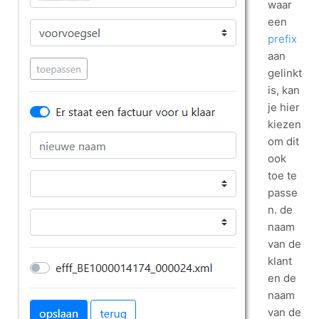
waar
een
prefix
aan
gelinkt
is, kan
je hier
kiezen
om dit
ook
toe te
passe
n. de
naam
van de
klant
en de
naam
van de