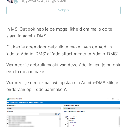
Bijgewerkt
2 jaar geleden
Volgen
Sleutelwoorden koppelen aan categorieën in Admin-
DMS
In MS-Outlook heb je de mogelijkheid om mails op te
Een administrator kan in Admin-DMS instellen welke
slaan in admin-DMS.
gebruiker welke schermen mag zien.
Dit kan je doen door gebruik te maken van de Add-In
‘add to Admin-DMS’ of ‘add attachments to Admin-DMS’.
Categorieën in Admin-DMS
Wanneer je gebruik maakt van deze Add-in kan je nu ook
Hoe geeft Admin-DMS de relatielijst, projectenlijst,
een to do aanmaken.
medewerkerslijst, externe adressen of eigen bedrijven
weer?
Wanneer je een e-mail wil opslaan in Admin-DMS klik je
onderaan op 'Todo aanmaken'.
Add-on Admin-DMS staat niet actief in de office
pakketten.
To do aanmaken bij bewaren van e-mail