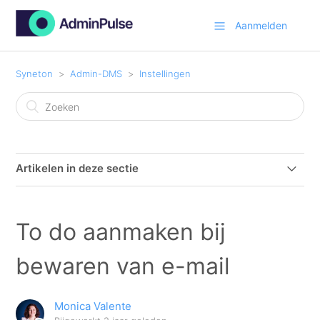
Aanmelden
Syneton
Admin-DMS
Instellingen
Artikelen in deze sectie
Admin-DMS Addon for "new Outlook"
To do aanmaken bij
Admin-DMS Addon new Outlook 365 - installatie
bewaren van e-mail
Admin-DMS office Addon Activeren en Configureren
Monica Valente
Hoe kan ik de instellingen van Admin-DMS wijzigen?