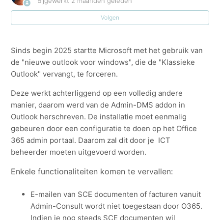
Bijgewerkt
2 maanden geleden
Volgen
Sleutelwoorden koppelen aan categorieën in Admin-
DMS
Sinds begin 2025 startte Microsoft met het gebruik van
Een administrator kan in Admin-DMS instellen welke
de "nieuwe outlook voor windows", die de "Klassieke
gebruiker welke schermen mag zien.
Outlook" vervangt, te forceren.
Deze werkt achterliggend op een volledig andere
Categorieën in Admin-DMS
manier, daarom werd van de Admin-DMS addon in
Outlook herschreven. De installatie moet eenmalig
Hoe geeft Admin-DMS de relatielijst, projectenlijst,
gebeuren door een configuratie te doen op het Office
medewerkerslijst, externe adressen of eigen bedrijven
365 admin portaal. Daarom zal dit door je ICT
weer?
beheerder moeten uitgevoerd worden.
Add-on Admin-DMS staat niet actief in de office
Enkele functionaliteiten komen te vervallen:
pakketten.
E-mailen van SCE documenten of facturen vanuit
To do aanmaken bij bewaren van e-mail
Admin-Consult wordt niet toegestaan door O365.
Indien je nog steeds SCE documenten wil