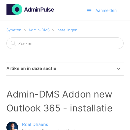
Aanmelden
Syneton
Admin-DMS
Instellingen
Artikelen in deze sectie
Admin-DMS Addon for "new Outlook"
Admin-DMS Addon new
Admin-DMS Addon new Outlook 365 - installatie
Outlook 365 - installatie
Admin-DMS office Addon Activeren en Configureren
Roel Dhaens
Hoe kan ik de instellingen van Admin-DMS wijzigen?