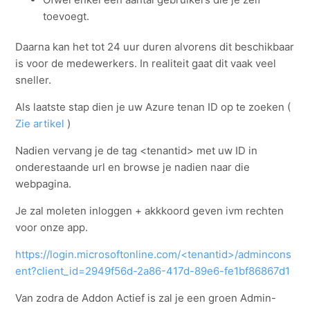
toevoegt.
Daarna kan het tot 24 uur duren alvorens dit beschikbaar
is voor de medewerkers. In realiteit gaat dit vaak veel
sneller.
Als laatste stap dien je uw Azure tenan ID op te zoeken (
Zie artikel
)
Nadien vervang je de tag <tenantid> met uw ID in
onderestaande url en browse je nadien naar die
webpagina.
Je zal moleten inloggen + akkkoord geven ivm rechten
voor onze app.
https://login.microsoftonline.com/<tenantid>/admincons
ent?client_id=2949f56d-2a86-417d-89e6-fe1bf86867d1
Van zodra de Addon Actief is zal je een groen Admin-