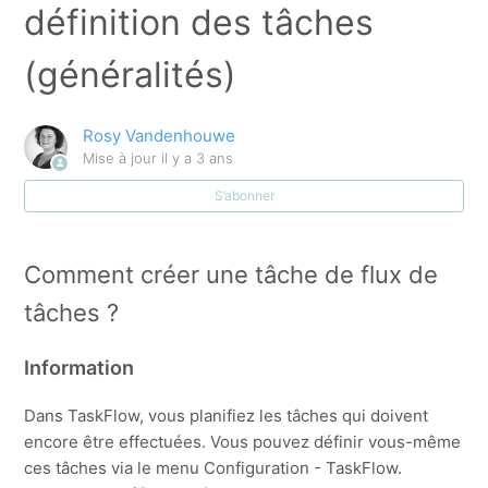
définition des tâches
Des exemples des accusés de réception.
(généralités)
E-ID : Comment vérifier les clients auxquels cette
tâche est déjà reliée ?
Rosy Vandenhouwe
Comment créer une tâche dans le taskflow +
Mise à jour
il y a 3 ans
Configuration taskflow : définition des tâches
S’abonner
(généralités)
Cochage automatique de accusés de réception
Comment créer une tâche de flux de
tâches ?
Comment suivre les dates d'échéance des cartes
d'identité via le taskflow?
Information
Comment est-ce que je peux 'personnaliser' une tâche
Dans TaskFlow, vous planifiez les tâches qui doivent
TaskFlow pour certains clients/projets ?
encore être effectuées. Vous pouvez définir vous-même
ces tâches via le menu Configuration - TaskFlow.
Quels champs puis-j'ajouter à mes tâches du TaskFlow