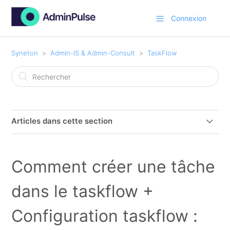
Connexion
Syneton
Admin-IS & Admin-Consult
TaskFlow
Articles dans cette section
Enregistrer temps et cous via taskflow
Comment créer une tâche
Introduction au flux de tâches (TaskFlow)
dans le taskflow +
Relier les tâches du flux de tâches aux clients ou aux
projets
Configuration taskflow :