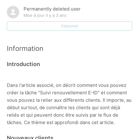
Des exemples des accusés de réception.
Permanently deleted user
Mise à jour
il y a 3 ans
E-ID : Comment vérifier les clients auxquels cette
S’abonner
tâche est déjà reliée ?
Comment créer une tâche dans le taskflow +
Information
Configuration taskflow : définition des tâches
(généralités)
Introduction
Cochage automatique de accusés de réception
Dans l'article associé, on décrit comment vous pouvez
Comment suivre les dates d'échéance des cartes
créer la tâche "Suivi renouvellement E-ID" et comment
d'identité via le taskflow?
vous pouvez la relier aux différents clients. Il importe, au
début surtout, de connaître les clients qui sont déjà
Comment est-ce que je peux 'personnaliser' une tâche
reliés et qui peuvent donc être suivis par le flux de
TaskFlow pour certains clients/projets ?
tâches. Ce thème est approfondi dans cet article.
Quels champs puis-j'ajouter à mes tâches du TaskFlow
Nouveaux clients