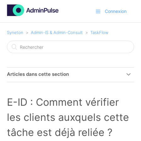
Connexion
Syneton
Admin-IS & Admin-Consult
TaskFlow
Articles dans cette section
Enregistrer temps et cous via taskflow
E-ID : Comment vérifier
Introduction au flux de tâches (TaskFlow)
les clients auxquels cette
Relier les tâches du flux de tâches aux clients ou aux
projets
tâche est déjà reliée ?