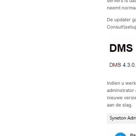
servers is da
neemt normaa
De updater ga
Consult\setup
Indien u werk
adminstrator 
nieuwe versi
aan de slag.