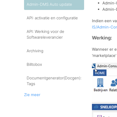
Admin-I
Admin-DMS Auto update
Admin-D
API: activatie en configuratie
Indien een v
IS/Admin-Con
API: Werking voor de
Softwareleverancier
Werking:
Wanneer er ee
Archiving
'marketplace'
Billtobox
Documentgenerator(Docgen):
Tags
Zie meer