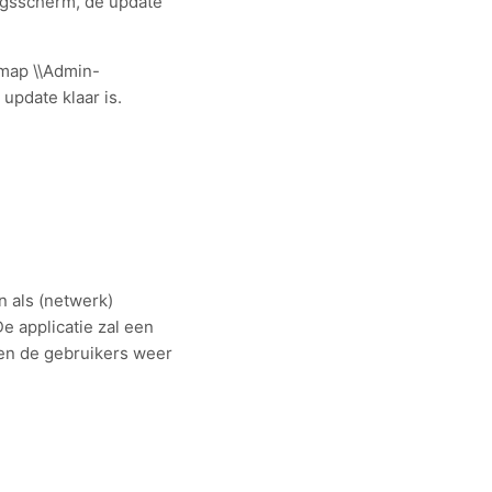
angsscherm, de update
 map \\Admin-
update klaar is.
n als (netwerk)
e applicatie zal een
nen de gebruikers weer