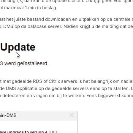
t belangrijk, dan kan u de update starten. U krijgt geen voortg
l maximaal 1 min in beslag.
at het juiste bestand downloaden en uitpakken op de centrale
_DMS op de database server. Nadien krijgt u de melding dat de 
t met gedeelde RDS of Citrix servers is het belangrijk om nadie
de DMS applicatie op de gedeelde servers eens op te starten. D
e detecteren en vragen om bij te werken. Eens bijgewerkt kun