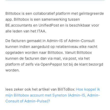
Admin-DMS Auto update
Billtobox is een collaboratief platform met geïntegreerde
app.
Billtobox is een samenwerking tussen
API: activatie en configuratie
BE.accountants en UnifiedPost en is beschikbaar voor
alle leden van het ITAA.
API: Werking voor de Softwareleverancier
De facturen gemaakt in Admin-IS of Admin-Consult
kunnen indien aangeduid op relatieniveau elke nacht
Archiving
opgeladen worden naar Billtobox. Vanuit Billtobox
kunnen de facturen dan via mail, via post, via het
Billtobox
platform of zelfs via OpenPeppol tot bij de klant bezorgd
worden.
Documentgenerator(Docgen): Tags
Zie meer
lees zeker ook het artikel van BillToBox:
Hoe koppel ik
mijn Billtobox account met Syneton (Admin-IS, Admin-
Consult of Admin-Pulse)?