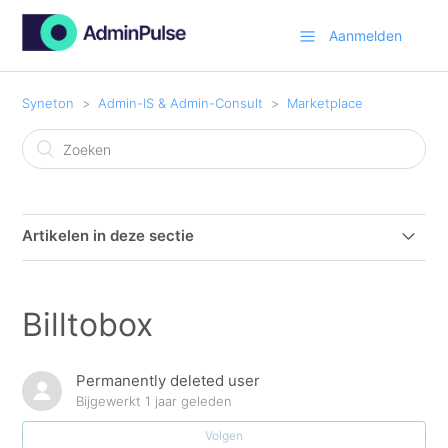
Aanmelden
Syneton
Admin-IS & Admin-Consult
Marketplace
Artikelen in deze sectie
Database(DB) Maintenance
Billtobox
DMS Addon for "new Outlook"
Permanently deleted user
PDF generator - Batch facturatie
Bijgewerkt
1 jaar geleden
Volgen
Peppol