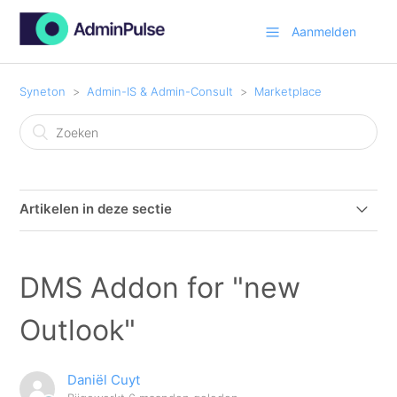
Aanmelden
Syneton
Admin-IS & Admin-Consult
Marketplace
Artikelen in deze sectie
Database(DB) Maintenance
DMS Addon for "new
DMS Addon for "new Outlook"
Outlook"
PDF generator - Batch facturatie
Daniël Cuyt
Peppol