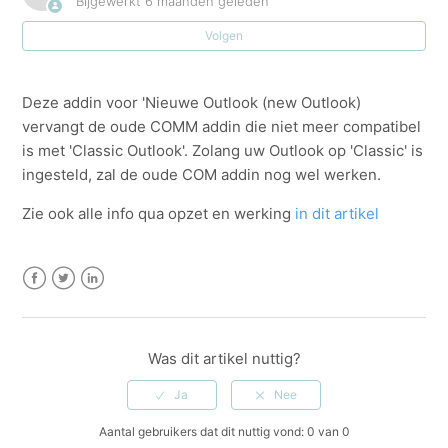
Bijgewerkt
6 maanden geleden
Volgen
Admin-DMS Auto update
API: activatie en configuratie
Deze addin voor 'Nieuwe Outlook (new Outlook)
vervangt de oude COMM addin die niet meer compatibel
API: Werking voor de Softwareleverancier
is met 'Classic Outlook'. Zolang uw Outlook op 'Classic' is
ingesteld, zal de oude COM addin nog wel werken.
Archiving
Zie ook alle info qua opzet en werking
in dit artikel
Billtobox
Facebook
Twitter
LinkedIn
Documentgenerator(Docgen): Tags
Zie meer
Was dit artikel nuttig?
Aantal gebruikers dat dit nuttig vond: 0 van 0