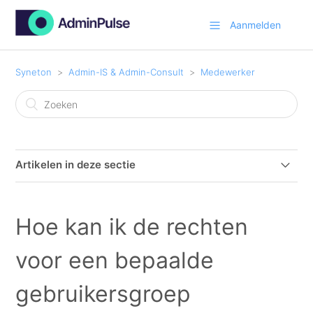
Aanmelden
Syneton
Admin-IS & Admin-Consult
Medewerker
Artikelen in deze sectie
Paswoordbeleid
Hoe kan ik de rechten
Home Scherm: Mijn instellingen
voor een bepaalde
Hoe kan ik een nieuwe medewerker aanmaken?
gebruikersgroep
Automatisch inloggen