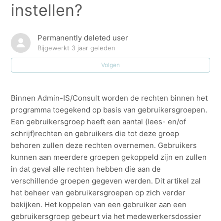
instellen?
Hoe kan ik een medewerker schrappen/wissen?
Permanently deleted user
Taskflows voor medewerkers
Bijgewerkt
3 jaar geleden
Volgen
Medewerkers: Flexibele uurroosters.
Flexuren
Binnen Admin-IS/Consult worden de rechten binnen het
programma toegekend op basis van gebruikersgroepen.
Een gebruikersgroep heeft een aantal (lees- en/of
Goedkeuring recuperatie
schrijf)rechten en gebruikers die tot deze groep
behoren zullen deze rechten overnemen. Gebruikers
Connectie SD Worx
kunnen aan meerdere groepen gekoppeld zijn en zullen
in dat geval alle rechten hebben die aan de
Zie meer
verschillende groepen gegeven werden. Dit artikel zal
het beheer van gebruikersgroepen op zich verder
bekijken. Het koppelen van een gebruiker aan een
gebruikersgroep gebeurt via het medewerkersdossier