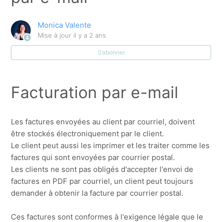
L'indexation des prix
Monica Valente
Comment exporter mon facture lay-out
Mise à jour
il y a 2 ans
S’abonner
Détermination du grand-livre comptable en cas
d'exportation de factures
Facturation par e-mail
La facturation électronique : E-FFF / UBL
La facturation électronique : Facturation par e-mail
Les factures envoyées au client par courriel, doivent
être stockés électroniquement par le client.
Le client peut aussi les imprimer et les traiter comme les
Comment importer les fichiers de disposition pour
facture et annexe ?
factures qui sont envoyées par courrier postal.
Les clients ne sont pas obligés d'accepter l'envoi de
factures en PDF par courriel, un client peut toujours
FAQ : Comment facturer des prestations à un autre
demander à obtenir la facture par courrier postal.
client (Admin-Consult) ?
Afficher plus
Ces factures sont conformes à l'exigence légale que le