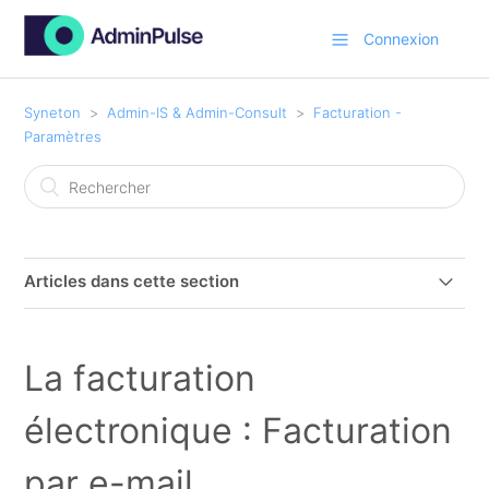
Connexion
Syneton
Admin-IS & Admin-Consult
Facturation -
Paramètres
Articles dans cette section
Batch - Gérer les coûts récurrentes
La facturation
Configuration du planning de facturation (dossier)
électronique : Facturation
Configuration des paramètres de facturation (dossier)
par e-mail