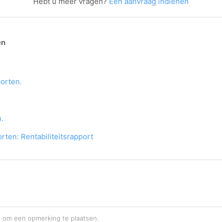
Hebt u meer vragen?
Een aanvraag indienen
en
orten.
.
en: Rentabiliteitsrapport
n
om een opmerking te plaatsen.