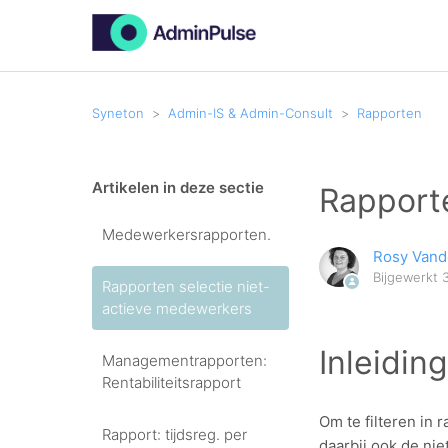
Syneton
Admin-IS & Admin-Consult
Rapporten
Artikelen in deze sectie
Rapport
Medewerkersrapporten.
Rosy Van
Bijgewerkt
Rapporten selectie niet-
actieve medewerkers
Inleidin
Managementrapporten:
Rentabiliteitsrapport
Om te filteren in 
Rapport: tijdsreg. per
daarbij ook de ni