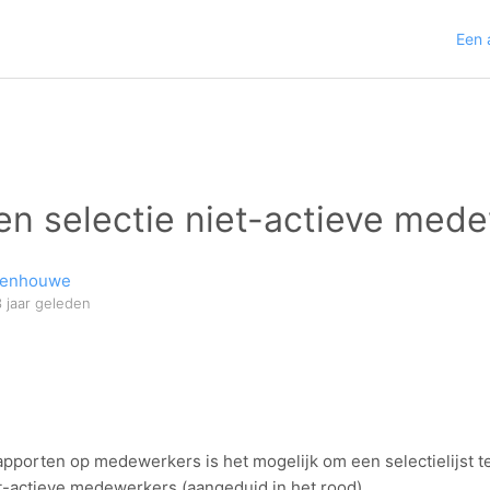
Een 
en selectie niet-actieve med
denhouwe
3 jaar geleden
g
rapporten op medewerkers is het mogelijk om een selectielijst t
et-actieve medewerkers (aangeduid in het rood).