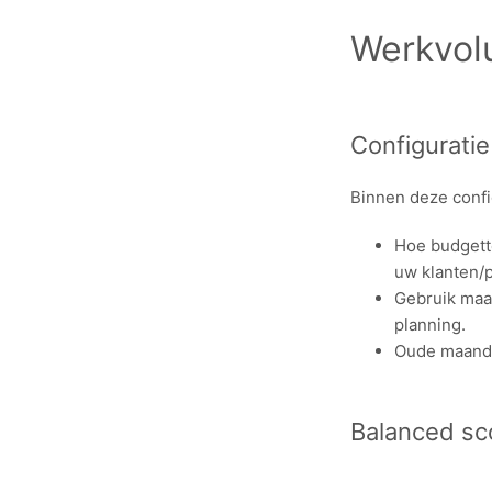
Werkvol
Configuratie
Binnen deze confi
Hoe budgette
uw klanten/p
Gebruik maan
planning.
Oude maandp
Balanced sc