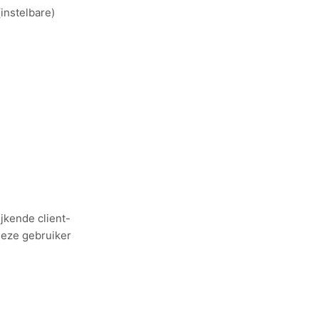
instelbare)
ijkende client-
deze gebruiker