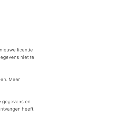
nieuwe licentie
gegevens niet te
open. Meer
ze gegevens en
ntvangen heeft.