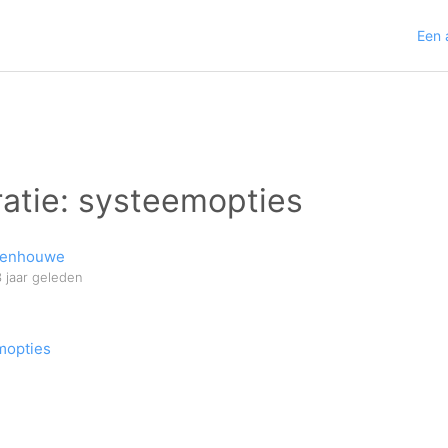
Een 
atie: systeemopties
denhouwe
3 jaar geleden
mopties
g