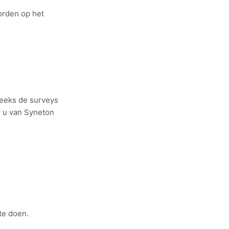
orden op het
reeks de surveys
e u van Syneton
te doen.