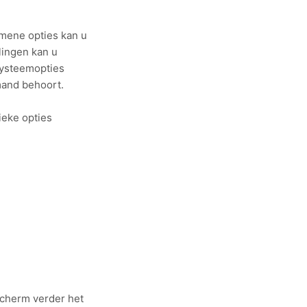
mene opties kan u
lingen kan u
Systeemopties
mand behoort.
ieke opties
scherm verder het