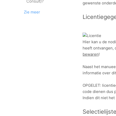
Consult)?
gewenste onderd
Zie meer
Licentiegeg
Hier kan u de nod
heeft ontvangen, 
bewaren
!
Naast het manueel
informatie over d
OPGELET: licentie
code dienen dus p
Indien dit niet he
Selectielijst