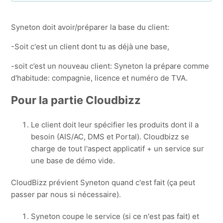
Consult API public: Configure forwarding on IIS
Syneton doit avoir/préparer la base du client:
Utilisation de l'Admin-IS/Admin-Consult via VPN
-Soit c'est un client dont tu as déjà une base,
Connexion ODBC perdue apres absence d'ordinateur
-soit c’est un nouveau client: Syneton la prépare comme
d'habitude: compagnie, licence et numéro de TVA.
Comment faire une mise à jour d'Admin-Consult /
Admin-IS
Pour la partie Cloudbizz
Procédure CloudBizz
Le client doit leur spécifier les produits dont il a
besoin (AIS/AC, DMS et Portal). Cloudbizz se
Expiration de votre licence
charge de tout l'aspect applicatif + un service sur
une base de démo vide.
Comment commander un code temporaire ?
CloudBizz prévient Syneton quand c'est fait (ça peut
Afficher plus
passer par nous si nécessaire).
Syneton coupe le service (si ce n'est pas fait) et