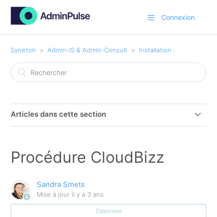
Connexion
Syneton
Admin-IS & Admin-Consult
Installation
Articles dans cette section
Comment installer Admin-IS/Admin-Consult sur un
nouveau PC
Procédure CloudBizz
Configuration requise Admin-Consult/Admin-IS
Sandra Smets
Mise à jour
il y a 3 ans
Descriptif de la mise à jour automatique :
S’abonner