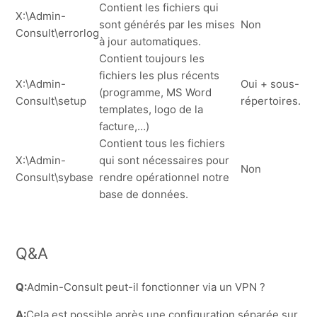
Contient les fichiers qui
X:\Admin-
sont générés par les mises
Non
Consult\errorlog
à jour automatiques.
Contient toujours les
fichiers les plus récents
X:\Admin-
Oui + sous-
(programme, MS Word
Consult\setup
répertoires.
templates, logo de la
facture,…)
Contient tous les fichiers
X:\Admin-
qui sont nécessaires pour
Non
Consult\sybase
rendre opérationnel notre
base de données.
Q&A
Q:
Admin-Consult peut-il fonctionner via un VPN ?
A:
Cela est possible après une configuration séparée sur