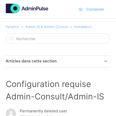
Connexion
Syneton
Admin-IS & Admin-Consult
Installation
Articles dans cette section
Comment installer Admin-IS/Admin-Consult sur un
nouveau PC
Configuration requise
Configuration requise Admin-Consult/Admin-IS
Admin-Consult/Admin-IS
Descriptif de la mise à jour automatique :
Permanently deleted user