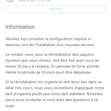
Mise à jour
il y a 1 an
Consult API public: Configure forwarding on IIS
S’abonner
Utilisation de l'Admin-IS/Admin-Consult via VPN
Information
Connexion ODBC perdue apres absence d'ordinateur
Veuillez svp consulter la configuration requise ci-
Comment faire une mise à jour d'Admin-Consult /
dessous lors de l'installation d'un nouveau serveur.
Admin-IS
Le rendez-vous, pour la réinstallation des paquets
Procédure CloudBizz
Syneton que vous utilisez, doit être fixé avec nous au
moins 10 jours à l'avance. En période de forte activité,
même la période de 10 jours peut être dépassée.
Expiration de votre licence
Si la réinstallation est urgente et doit avoir lieu dans un
Comment commander un code temporaire ?
délai très court, nous vous conseillons d'appliquer notre
tarif d'urgence plutôt que notre tarif standard. N'hésitez
Afficher plus
pas à nous contacter si vous avez des questions à ce
sujet.