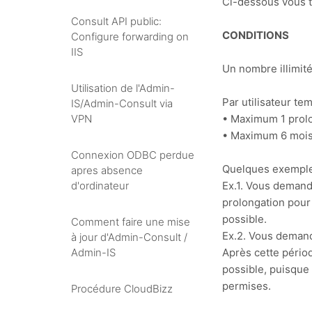
Ci-dessous vous t
Consult API public:
CONDITIONS
Configure forwarding on
IIS
Un nombre illimité 
Utilisation de l'Admin-
Par utilisateur tem
IS/Admin-Consult via
• Maximum 1 prol
VPN
• Maximum 6 mois
Connexion ODBC perdue
Quelques exemples 
apres absence
Ex.1. Vous demand
d'ordinateur
prolongation pour
possible.
Comment faire une mise
Ex.2. Vous demand
à jour d'Admin-Consult /
Après cette pério
Admin-IS
possible, puisque
permises.
Procédure CloudBizz