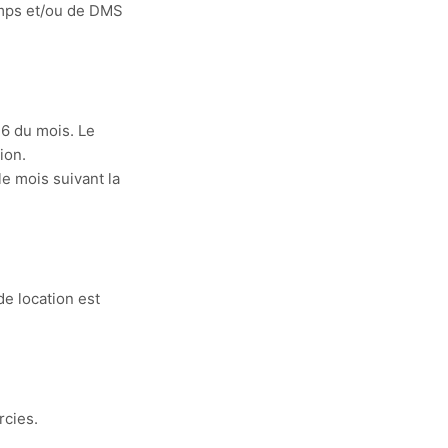
emps et/ou de DMS
16 du mois. Le
ion.
le mois suivant la
de location est
rcies.