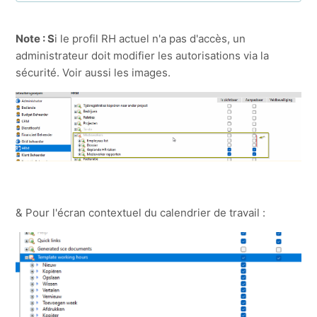
Comment puis-je supprimer/exclure un employé ?
Note : S
i le profil RH actuel n'a pas d'accès, un
administrateur doit modifier les autorisations via la
TaskFlow pour un collaborateur
sécurité. Voir aussi les images.
V7.5 Horaires flexibles
Heures flexibles
Approbation de récuperation
& Pour l'écran contextuel du calendrier de travail :
V7.5 Connection SD Worx
Afficher plus