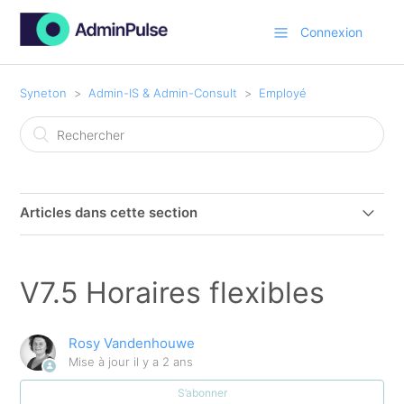
Connexion
Syneton
Admin-IS & Admin-Consult
Employé
Articles dans cette section
Politique en matière de mot de passe
V7.5 Horaires flexibles
Page d’accueil : Mes paramètres
Rosy Vandenhouwe
Comment puis-je créer un nouvel employé ?
Mise à jour
il y a 2 ans
S’abonner
Se connecter automatiquement