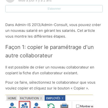
Mise à jour
il y a 2 ans
S’abonner
Comment puis-je supprimer/exclure un employé ?
TaskFlow pour un collaborateur
Dans Admin-IS 2013/Admin-Consult, vous pouvez créer
un nouveau salarié en gérant les salariés. Cet article
V7.5 Horaires flexibles
vous montre les différentes étapes.
Façon 1: copier le paramétrage d'un
Heures flexibles
autre collaborateur
Approbation de récuperation
Il est possible de créer un nouveau collaborateur en
copiant la fiche d’un collaborateur existant.
V7.5 Connection SD Worx
Pour ce faire, sélectionnez le collaborateur que vous
Afficher plus
voulez copier et cliquez sur le bouton « Copier ».