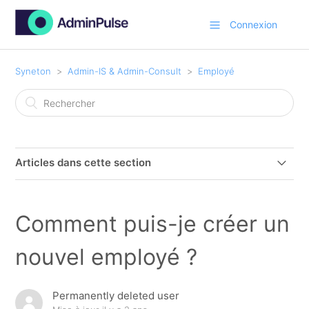
Connexion
Syneton
Admin-IS & Admin-Consult
Employé
Articles dans cette section
Politique en matière de mot de passe
Comment puis-je créer un
Page d’accueil : Mes paramètres
nouvel employé ?
Comment puis-je créer un nouvel employé ?
Permanently deleted user
Se connecter automatiquement