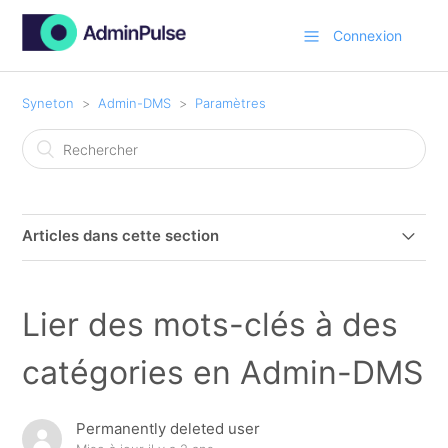
Connexion
Syneton
Admin-DMS
Paramètres
Articles dans cette section
Admin-DMS Addon pour le "new Outlook"
Lier des mots-clés à des
Admin-DMS Addon pour le New Outlook 365 -
Installation
catégories en Admin-DMS
Admin-DMS office Addon Activer et configurer
Permanently deleted user