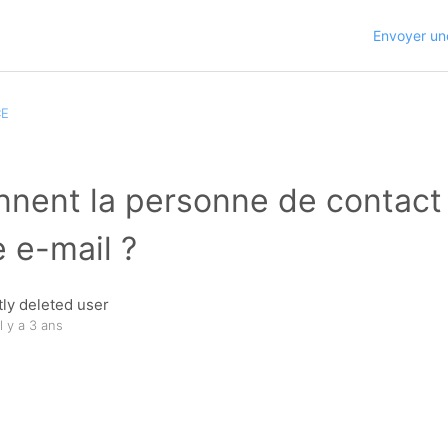
Envoyer u
CE
nnent la personne de contact
e e-mail ?
ly deleted user
il y a 3 ans
n