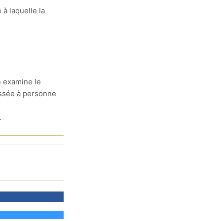
 à laquelle la
e examine le
essée à personne
.