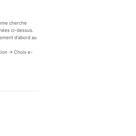
stème cherche
nnées ci-dessus.
lement d'abord au
tion -> Choix e-