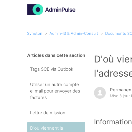
Syneton
Admin-IS & Admin-Consult
Documents S
Articles dans cette section
D'où vie
Tags SCE via Outlook
l'adress
Utiliser un autre compte
Permanent
e-mail pour envoyer des
Mise à jour
factures
Lettre de mission
Informatio
D'où viennent la