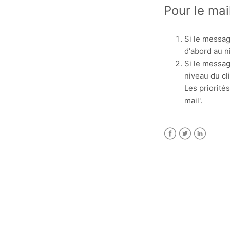
Pour le mai
Si le messag
d'abord au n
Si le messag
niveau du cli
Les priorité
mail'.
Facebook
Twitter
LinkedIn