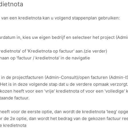
ietnota
van een kredietnota kan u volgend stappenplan gebruiken:
urdatum in, kies uw eigen bedrijf en selecteer het project (Adm
edietnota' of 'Kredietnota op factuur' aan.(zie verder)
naan op 'factuur / kredietnota' in de navigatie
l in de projectfacturen (Admin-Consult)/open facturen (Admin-
et is in deze volgende stap dat u de verdere opmaak verzorgt. 
ekozen heeft voor een 'vrije' kredietnota of voor een 'volledige'
taande factuur.
eeft voor de eerste optie, dan wordt de kredietnota 'leeg' opg
r de 2e optie, dan wordt het bedrag van de gekozen factuur ree
e kredietnota