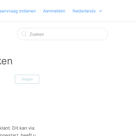
aanvraag indienen
Aanmelden
Nederlands
ken
Volgen
ant. Dit kan via
pgestart, heeft u