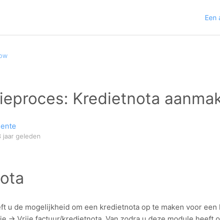
Een 
low
tieproces: Kredietnota aanma
lente
3 jaar geleden
nota
ft u de mogelijkheid om een kredietnota op te maken voor een kl
e -> Vrije factuur/kredietnota. Van zodra u deze module heeft o