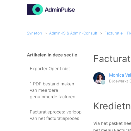
Syneton
Admin-IS & Admin-Consult
Facturatie - F
Artikelen in deze sectie
Factura
Exporter Opent niet
Monica Va
Bijgewerkt
1 PDF bestand maken
van meerdere
genummerde facturen
Krediet
Facturatieproces: verloop
van het facturatieproces
Via het pakket hee
het menu Facturati