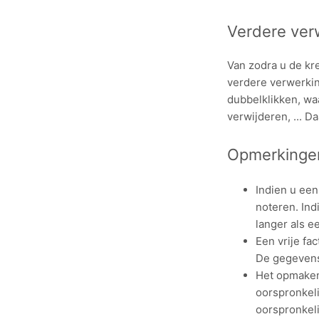
Verdere ver
Van zodra u de kr
verdere verwerkin
dubbelklikken, wa
verwijderen, ... 
Opmerkinge
Indien u een
noteren. Indi
langer als e
Een vrije fa
De gegevens 
Het opmaken 
oorspronkeli
oorspronkeli