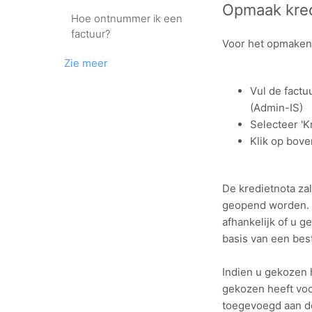
Opmaak kred
Hoe ontnummer ik een
factuur?
Voor het opmaken 
Zie meer
Vul de factu
(Admin-IS)
Selecteer 'Kr
Klik op bove
De kredietnota za
geopend worden. H
afhankelijk of u g
basis van een bes
Indien u gekozen h
gekozen heeft voo
toegevoegd aan d