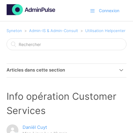
Connexion
Syneton
Admin-IS & Admin-Consult
Utilisation Helpcenter
Articles dans cette section
Comment je crée un nouveau ticket?
Info opération Customer
Info opération Customer Services
Services
Comment est-ce que je peux suivre mes tickets ?
Daniël Cuyt
Comment modifier mon mot de passe Zendesk ?