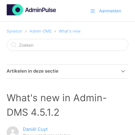
Aanmelden
Syneton
Admin-DMS
What's new
Artikelen in deze sectie
What's new in Admin-DMS 4.7.4.0
What's new in Admin-
What's new in Admin-DMS 4.7.0.2
DMS 4.5.1.2
What's new in Admin-DMS 4.7.0.3
Daniël Cuyt
What's new in Admin-DMS 4.6.0.0