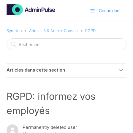
Connexion
Syneton
Admin-IS & Admin-Consult
RGPD
Articles dans cette section
RGPD et l'accord de traitement
RGPD: informez vos
GDPR (RGPD) : privacy by design
employés
RGPD : fuite de données
Permanently deleted user
GDPR (RGPD) : flux internationaux de données