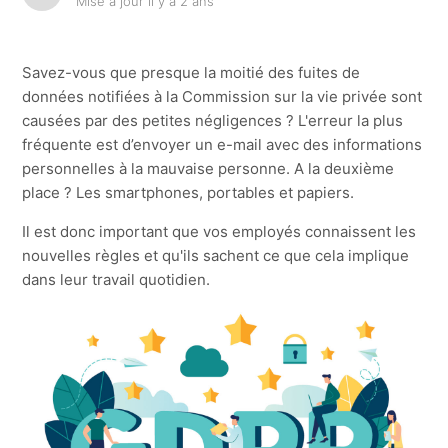
Mise à jour
il y a 2 ans
GDPR (RGDP) : déclaration de confidentialité
Savez-vous que presque la moitié des fuites de
RGPD: informez vos employés
données notifiées à la Commission sur la vie privée sont
causées par des petites négligences ? L'erreur la plus
fréquente est d’envoyer un e-mail avec des informations
GDPR (RGPD) et le DPG (Délégué à la Protection des
Données)
personnelles à la mauvaise personne. A la deuxième
place ? Les smartphones, portables et papiers.
RGPD et le registre de traitement
Il est donc important que vos employés connaissent les
nouvelles règles et qu'ils sachent ce que cela implique
dans leur travail quotidien.