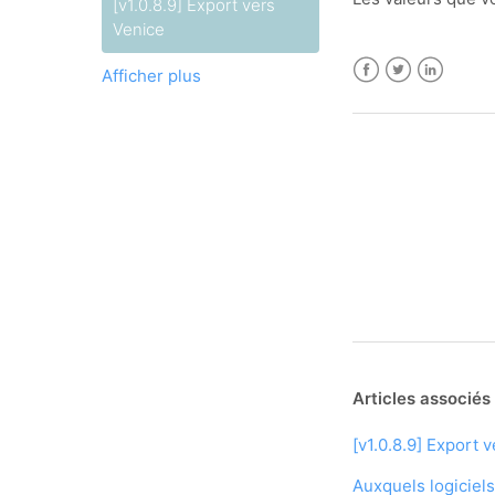
[v1.0.8.9] Export vers
Venice
Afficher plus
Facebook
Twitter
LinkedIn
Articles associés
[v1.0.8.9] Export 
Auxquels logiciel