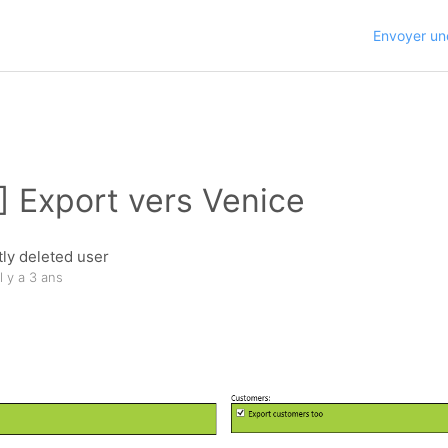
Envoyer u
9] Export vers Venice
ly deleted user
il y a 3 ans