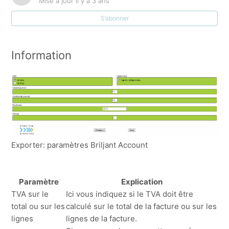
Mise à jour
il y a 3 ans
S’abonner
[v1.0.8.9] Export vers Bob
[v1.0.8.9] Export vers Briljant Account
Information
[v1.0.8.9] Export vers Bocount
[v1.0.8.9] Export vers Wings
[v1.0.8.9] Export vers Vero-Count
Exporter: paramètres Briljant Account
[v1.0.8.9] Export vers Venice
Afficher plus
Paramètre
Explication
TVA sur le
Ici vous indiquez si le TVA doit être
total ou sur les
calculé sur le total de la facture ou sur les
lignes
lignes de la facture.