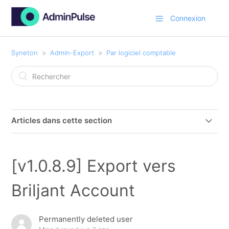
Connexion
Syneton
Admin-Export
Par logiciel comptable
Articles dans cette section
Exporter vers Kluwer Adsolut
[v1.0.8.9] Export vers
[v1.0.8.9] Export vers Expert/M Plus
Briljant Account
[v1.0.8.9] Export vers Winbooks
Permanently deleted user
[v1.0.8.9] Export vers Exact Online