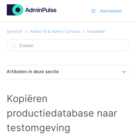
Aanmelden
Syneton
Admin-IS & Admin-Consult
Installatie
Artikelen in deze sectie
Admin-IS / Admin-Consult installeren op een nieuwe
pc?
Kopiëren
Systeemvereisten Admin-Consult/Admin-IS
productiedatabase naar
Beschrijving van de automatische update
testomgeving