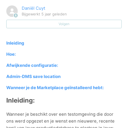
Consult API public: Configure forwarding on IIS
Daniël Cuyt
Bijgewerkt
5 jaar geleden
Gebruik van Admin-IS/Admin-Consult via VPN
Volgen
ODBC connectie verloren na afwezigheid van
computer
Inleiding
Hoe:
Hoe doe ik een update van Admin-Consult / Admin-IS
Afwijkende configuratie:
Procedure CloudBizz
Admin-DMS save location
Kopiëren productiedatabase naar testomgeving
Wanneer je de Marketplace geïnstalleerd hebt:
Installatie SQL Anywhere
Inleiding:
Zie meer
Wanneer je beschikt over een testomgeving die door
ons werd opgezet en je wenst een nieuwere, recente
kopij van jouw productiedatabase te plaatsen in jouw