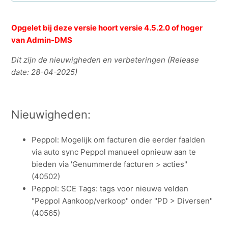
12.0.0.9 (Minor release)
Opgelet bij deze versie hoort versie 4.5.2.0 of hoger
van Admin-DMS
12.0.0.7 (Minor release)
Dit zijn de nieuwigheden en verbeteringen (Release
date: 28-04-2025)
12.0.0.6 (Minor release)
12.0.0.5 (Minor release)
Nieuwigheden:
12.0.0.4 (Minor release)
Peppol: Mogelijk om facturen die eerder faalden
via auto sync Peppol manueel opnieuw aan te
12.0.0.3 (Major release)
bieden via 'Genummerde facturen > acties"
Zie meer
(40502)
Peppol: SCE Tags: tags voor nieuwe velden
"Peppol Aankoop/verkoop" onder "PD > Diversen"
(40565)