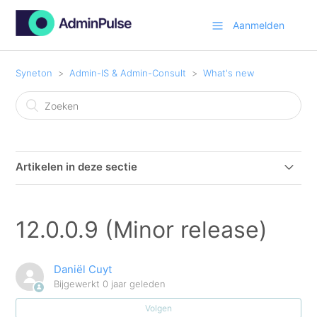
Aanmelden
Syneton
Admin-IS & Admin-Consult
What's new
Artikelen in deze sectie
12.0.0.18 (Minor release)
12.0.0.9 (Minor release)
12.0.0.16 (Major release)
Daniël Cuyt
12.0.0.13 (Minor release)
Bijgewerkt
0 jaar geleden
Volgen
12.0.0.12 (Minor release)