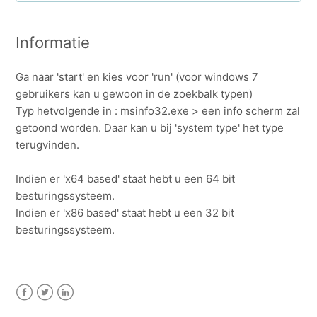
Fout! Unhandled exception has occured in your
application...
Informatie
Admin-DMS verwijderen van uw computer
Ga naar 'start' en kies voor 'run' (voor windows 7
gebruikers kan u gewoon in de zoekbalk typen)
De knop "Add to Admin-DMS" verschijnt/werkt niet
Typ hetvolgende in : msinfo32.exe > een info scherm zal
(meer) in Microsoft Office
getoond worden. Daar kan u bij 'system type' het type
terugvinden.
Help! Ik heb een leeg scherm in Admin-DMS!
Indien er 'x64 based' staat hebt u een 64 bit
Hoe weet ik welke versie ik heb van Admin-DMS?
besturingssysteem.
Indien er 'x86 based' staat hebt u een 32 bit
Licentie voor Admin-DMS
besturingssysteem.
Systeemtype nakijken
Facebook
Twitter
LinkedIn