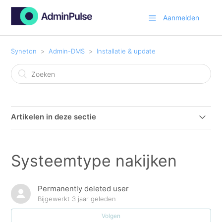
Aanmelden
Syneton
Admin-DMS
Installatie & update
Artikelen in deze sectie
Hoe installeer ik Admin-DMS op mijn computer?
Systeemtype nakijken
Hoe update ik Admin-DMS op mijn computer
(manueel)?
Permanently deleted user
Bijgewerkt
3 jaar geleden
Systeemvereisten voor Admin-DMS
Volgen