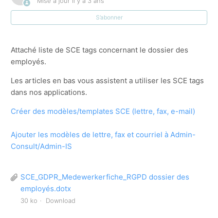
Mise à jour
il y a 3 ans
S’abonner
SCE liste RGPD dossier des employés
SCE Modèle RPGD dossier des relations
Attaché liste de SCE tags concernant le dossier des
employés.
Admin-Consult 7.0.0.8
Les articles en bas vous assistent a utiliser les SCE tags
dans nos applications.
SCE Modèle de convention forfaitair
Créer des modèles/templates SCE (lettre, fax, e-mail)
SCE Modèle de convention heure honoraires
Ajouter les modèles de lettre, fax et courriel à Admin-
Consult/Admin-IS
Modèle_de_convention_heure_honoraires
SCE_GDPR_Medewerkerfiche_RGPD dossier des
employés.dotx
30 ko
Download