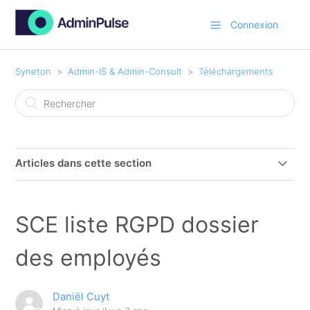
Connexion
Syneton
Admin-IS & Admin-Consult
Téléchargements
Articles dans cette section
Admin-Consult 12.00.00.16 update (manuel)
SCE liste RGPD dossier
Procuration UBO (IPCF)
des employés
AdminClientSetup
Daniël Cuyt
SCE Modèle Rappel de paiement