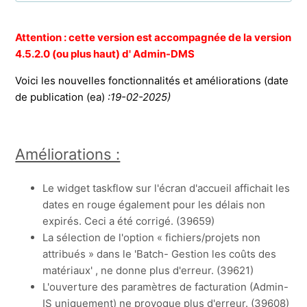
12.0.0.7 (Minor release)
Attention : cette version est accompagnée de la version
4.5.2.0 (ou plus haut) d' Admin-DMS
12.0.0.6 (Minor release)
Voici les nouvelles fonctionnalités et améliorations (date
de publication (ea)
:19-02-2025)
12.0.0.5(Minor release)
12.0.0.4(Minor release)
Améliorations :
12.0.0.3(Major release)
Le widget taskflow sur l'écran d'accueil affichait les
dates en rouge également pour les délais non
11.0.3.22 (Minor release)
expirés. Ceci a été corrigé. (39659)
Afficher plus
La sélection de l'option « fichiers/projets non
attribués » dans le 'Batch- Gestion les coûts des
matériaux' , ne donne plus d'erreur. (39621)
L'ouverture des paramètres de facturation (Admin-
IS uniquement) ne provoque plus d'erreur. (39608)