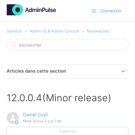
Connexion
Syneton
Admin-IS & Admin-Consult
Nouveautés
Articles dans cette section
12.0.0.16 (Major release)
12.0.0.4(Minor release)
12.0.0.13 (Minor release)
Daniël Cuyt
12.0.0.12 (Minor release)
Mise à jour
il y a 1 an
S’abonner
12.0.0.9 (Minor release)